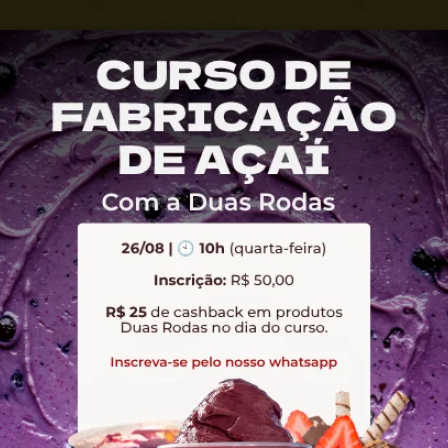
tilhao@pontilhao.com.br
RTÁVEIS
SORVETERIA
AÇAITERIA
LOCALIZAÇÃO
18 itens