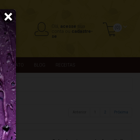
×
Olá,
acesse
sua
(0)
conta ou
cadastre-
se
CONTATO
BLOG
RECEITAS
Anterior
1
2
Próxima