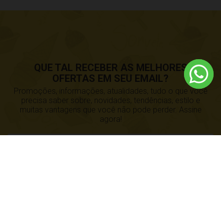
QUE TAL RECEBER AS MELHORES
OFERTAS EM SEU EMAIL?
Promoções, informações, atualidades, tudo o que você
precisa saber sobre, novidades, tendências, estilo e
muitas vantagens que você não pode perder. Assine
agora!
CADASTRE-SE