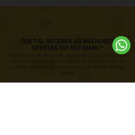
QUE TAL RECEBER AS MELHORES
OFERTAS EM SEU EMAIL?
Promoções, informações, atualidades, tudo o que você
precisa saber sobre, novidades, tendências, estilo e
muitas vantagens que você não pode perder. Assine
agora!
CADASTRE-SE