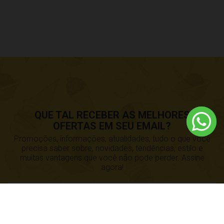
QUE TAL RECEBER AS MELHORES
OFERTAS EM SEU EMAIL?
Promoções, informações, atualidades, tudo o que você
precisa saber sobre, novidades, tendências, estilo e
muitas vantagens que você não pode perder. Assine
agora!
CADASTRE-SE