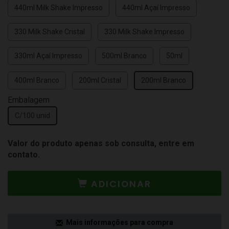
440ml Milk Shake Impresso
440ml Açaí Impresso
330 Milk Shake Cristal
330 Milk Shake Impresso
330ml Açaí Impresso
500ml Branco
50ml
400ml Branco
200ml Cristal
200ml Branco
Embalagem
C/100 unid
Valor do produto apenas sob consulta, entre em
contato.
ADICIONAR
Mais informações para compra