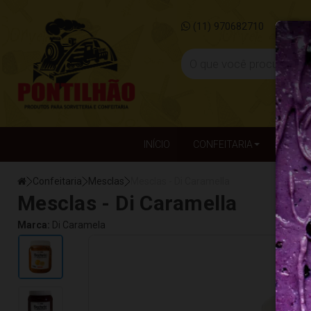
(11) 970682710
pon
INÍCIO
CONFEITARIA
DESCA
Confeitaria
Mesclas
Mesclas - Di Caramella
Mesclas - Di Caramella
Marca:
Di Caramela