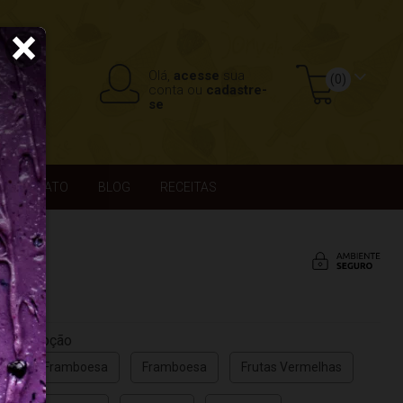
×
Olá,
acesse
sua
(0)
conta ou
cadastre-
se
CONTATO
BLOG
RECEITAS
Opção
Framboesa
Framboesa
Frutas Vermelhas