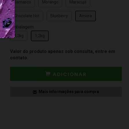
Damasco
Morango
Maracujá
Chocolate Hot
Blueberry
Amora
Embalagem
4,2kg
1,2kg
Valor do produto apenas sob consulta, entre em
contato.
ADICIONAR
Mais informações para compra