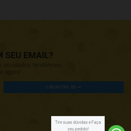
 SEU EMAIL?
, novidades, tendências,
e agora!
CADASTRE-SE
Tire suas dúvidas e Faça
seu pedido!