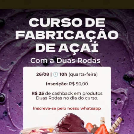
tilhao@pontilhao.com.br
RTÁVEIS
SORVETERIA
AÇAITERIA
LOCALIZAÇÃO